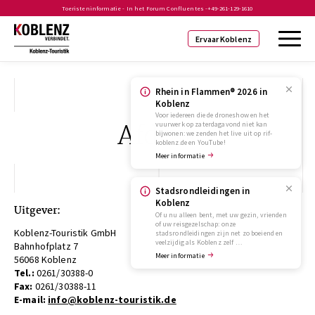
Toeristeninformatie - In het Forum Confluentes -
+49-261-129-1610
Ervaar Koblenz
Rhein in Flammen® 2026 in
Koblenz
Voor iedereen die de droneshow en het
Afdruk
vuurwerk op zaterdagavond niet kan
bijwonen: we zenden het live uit op rif-
koblenz.de en YouTube!
Meer informatie
Stadsrondleidingen in
Koblenz
Uitgever:
Of u nu alleen bent, met uw gezin, vrienden
of uw reisgezelschap: onze
Koblenz-Touristik GmbH
stadsrondleidingen zijn net zo boeiend en
veelzijdig als Koblenz zelf …
Bahnhofplatz 7
Meer informatie
56068 Koblenz
Tel.:
0261/30388-0
Fax:
0261/30388-11
E-mail:
info‎@‎koblenz-touristik.de