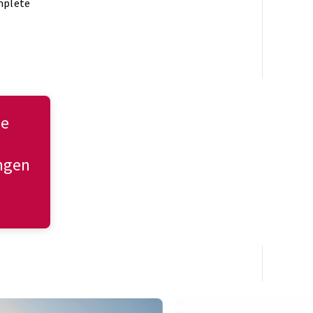
mplete
ie
ingen