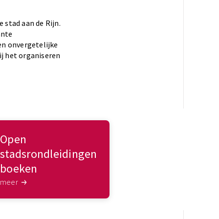
 stad aan de Rijn.
ante
en onvergetelijke
ij het organiseren
Open
stadsrondleidingen
boeken
meer