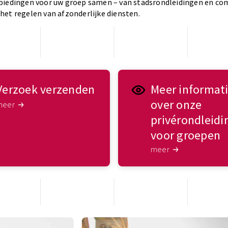
biedingen voor uw groep samen – van stadsrondleidingen en co
het regelen van afzonderlijke diensten.
Verzoek verzenden
Meer informat
over onze
meer
privérondleid
voor groepen
meer