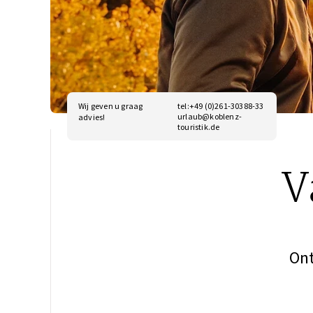
Wij geven u graag
tel:+49 (0)261-30388-33
urlaub@koblenz-
advies!
touristik.de
V
Ont