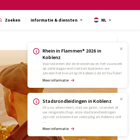
Zoeken
informatie & diensten
NL
Rhein in Flammen® 2026 in
Koblenz
Voor iedereen die de droneshow en het vuurwerk
op zaterdagavond niet kan bijwonen: we
zenden het live uit op rif-koblenz.de en YouTube!
Meer informatie
Stadsrondleidingen in Koblenz
Of u nu alleen bent, met uw gezin, vrienden of
uw reisgezelschap: onze stadsrondleidingen
zijn net zo boeiend en veelzijdig als Koblenz zelf
…
Meer informatie