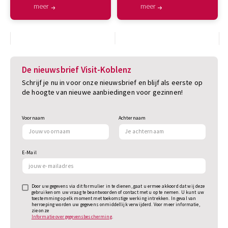
meer
meer
De nieuwsbrief Visit-Koblenz
Schrijf je nu in voor onze nieuwsbrief en blijf als eerste op
de hoogte van nieuwe aanbiedingen voor gezinnen!
Voornaam
Achternaam
E-Mail
Door uw gegevens via dit formulier in te dienen, gaat u ermee akkoord dat wij deze
gebruiken om uw vraag te beantwoorden of contact met u op te nemen. U kunt uw
toestemming op elk moment met toekomstige werking intrekken. In geval van
herroeping worden uw gegevens onmiddellijk verwijderd. Voor meer informatie,
zie onze
Informatie over gegevensbescherming
.