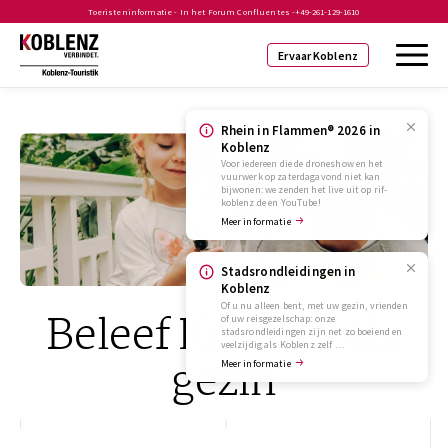
Toeristeninformatie - In het Forum Confluentes -
+49-261-129-1610
Ervaar Koblenz
Rhein in Flammen® 2026 in
Koblenz
Voor iedereen die de droneshow en het
vuurwerk op zaterdagavond niet kan
bijwonen: we zenden het live uit op rif-
koblenz.de en YouTube!
Meer informatie
Stadsrondleidingen in
Koblenz
Of u nu alleen bent, met uw gezin, vrienden
Beleef Koblenz als
of uw reisgezelschap: onze
stadsrondleidingen zijn net zo boeiend en
veelzijdig als Koblenz zelf …
gezin
Meer informatie