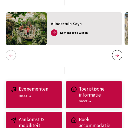
Vlindertuin Sayn
Kom meer te weten
Evenementen
Toeristische
informatie
meer
meer
Aankomst &
Boek
mobiliteit
accommodatie