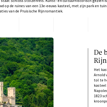
 staat Schloss Stolzenfels. Kunst- en cultuurhistorisch gezien is
d op de ruïnes van een 13e-eeuws kasteel, met zijn park en tuin
ties van de Pruisische Rijnromantiek.
De 
Rij
Het kas
Arnold 
tol te 
kasteel
Napoleo
1823 sch
kroonpr