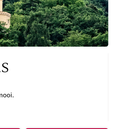
ls
mooi.