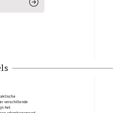
els
raktische
er verschillende
jn het
en een adembenemend