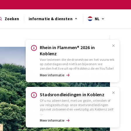
Zoeken
informatie & diensten
NL
Rhein in Flammen® 2026 in
Koblenz
Voor iedereen die de droneshow en het vuurwerk
op zaterdagavond niet kan bijwonen: we
zenden het live uit op rif-koblenz.de en YouTube!
Meer informatie
Stadsrondleidingen in Koblenz
Of u nu alleen bent, met uw gezin, vrienden of
uw reisgezelschap: onze stadsrondleidingen
zijn net zo boeiend en veelzijdig als Koblenz zelf
…
Meer informatie