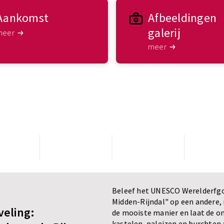
Aankomst
Afbeeldingen
galerij
meer
meer
Beleef het UNESCO Werelderfg
Midden-Rijndal" op een andere,
eling:
de mooiste manier en laat de o
kastelen, paleizen en burchten 