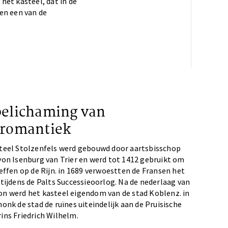
 het kasteel, dat in de
en een van de
belichaming van
nromantiek
teel Stolzenfels werd gebouwd door aartsbisschop
von Isenburg van Trier en werd tot 1412 gebruikt om
heffen op de Rijn. in 1689 verwoestten de Fransen het
 tijdens de Palts Successieoorlog. Na de nederlaag van
n werd het kasteel eigendom van de stad Koblenz. in
onk de stad de ruïnes uiteindelijk aan de Pruisische
ins Friedrich Wilhelm.