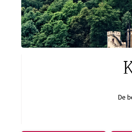
K
De b