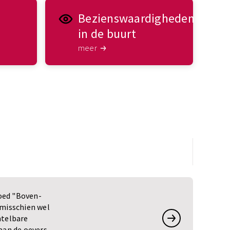
Bezienswaardigheden
in de buurt
meer
oed "Boven-
 misschien wel
ntelbare
aan de oevers