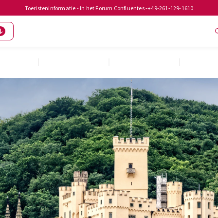
Toeristeninformatie - In het Forum Confluentes -
+49-261-129-1610