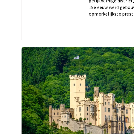
gelijknamige district,
19e eeuw werd gebouw
opmerkelijkste presta