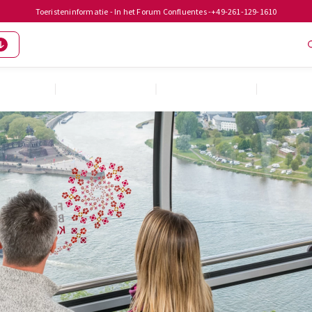
Toeristeninformatie - In het Forum Confluentes -
+49-261-129-1610