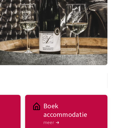
Boek
accommodatie
meer