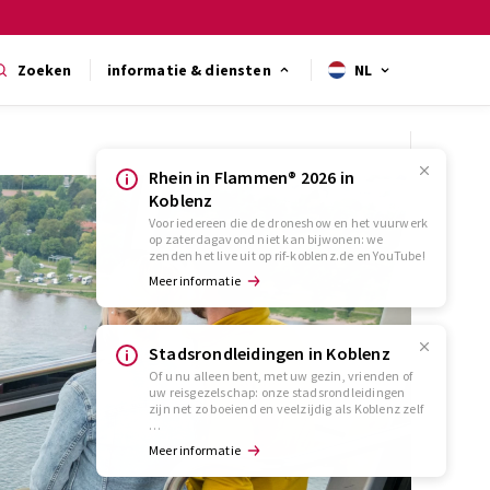
Zoeken
informatie & diensten
NL
Rhein in Flammen® 2026 in
Koblenz
Voor iedereen die de droneshow en het vuurwerk
op zaterdagavond niet kan bijwonen: we
zenden het live uit op rif-koblenz.de en YouTube!
Meer informatie
Stadsrondleidingen in Koblenz
Of u nu alleen bent, met uw gezin, vrienden of
uw reisgezelschap: onze stadsrondleidingen
zijn net zo boeiend en veelzijdig als Koblenz zelf
…
Meer informatie