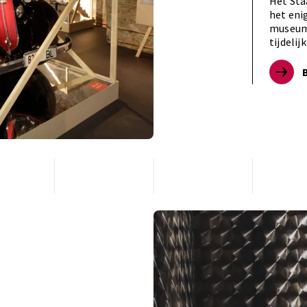
Het Sta
het eni
museum 
tijdeli