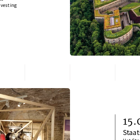
 vesting
15.
Staa