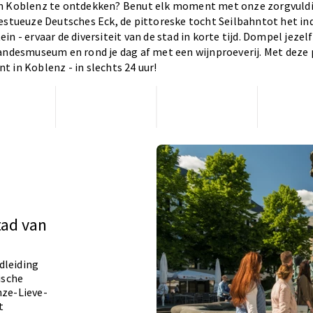
om Koblenz te ontdekken? Benut elk moment met onze zorgvuld
jestueuze Deutsches Eck, de pittoreske tocht Seilbahntot het 
n - ervaar de diversiteit van de stad in korte tijd. Dompel jezelf
andesmuseum en rond je dag af met een wijnproeverij. Met deze 
 in Koblenz - in slechts 24 uur!
tad van
dleiding
ische
nze-Lieve-
t