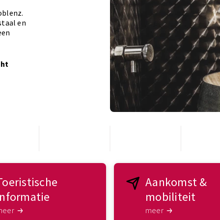
oblenz.
staal en
 een
cht
Toeristische
Aankomst &
informatie
mobiliteit
meer
meer