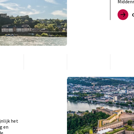
Middenr
nlijk het
g en
de