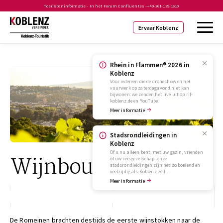
Toeristeninformatie - In het Forum Confluentes -
+49-261-129-1610
Ervaar Koblenz
Rhein in Flammen® 2026 in
Koblenz
Voor iedereen die de droneshow en het
vuurwerk op zaterdagavond niet kan
bijwonen: we zenden het live uit op rif-
koblenz.de en YouTube!
Meer informatie
Stadsrondleidingen in
Koblenz
Of u nu alleen bent, met uw gezin, vrienden
Wijnbouwer Koblenz
of uw reisgezelschap: onze
stadsrondleidingen zijn net zo boeiend en
veelzijdig als Koblenz zelf …
Meer informatie
De Romeinen brachten destijds de eerste wijnstokken naar de