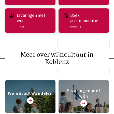
Ervaringen met
Boek
wijn
accommodatie
meer
meer
Meer over wijncultuur in
Koblenz
Ervaringen met
WeinStadtWandelen
wijn