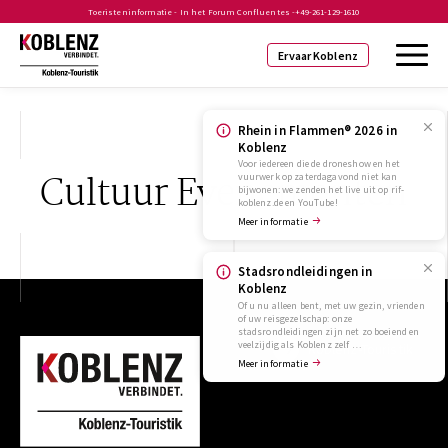
Toeristeninformatie - In het Forum Confluentes -
+49-261-129-1610
Ervaar Koblenz
Rhein in Flammen® 2026 in
Koblenz
Voor iedereen die de droneshow en het
Cultuur Evenementen
vuurwerk op zaterdagavond niet kan
bijwonen: we zenden het live uit op rif-
koblenz.de en YouTube!
Meer informatie
Stadsrondleidingen in
Koblenz
Of u nu alleen bent, met uw gezin, vrienden
of uw reisgezelschap: onze
stadsrondleidingen zijn net zo boeiend en
veelzijdig als Koblenz zelf …
Koblenz-Touristik
Meer informatie