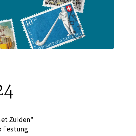
24
 het Zuiden"
op Festung