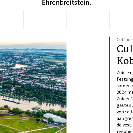
Ehrenbreitstein.
Cultuur
Cul
Ko
Zuid-Eu
Festung
samen m
2024 me
Zuiden"
gasten 
voor al
aangren
de vest
regulie