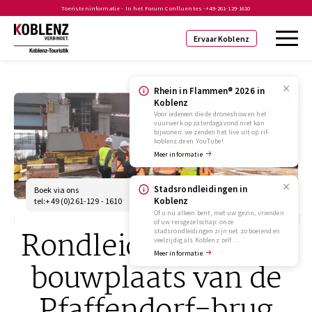
Toeristeninformatie - In het Forum Confluentes -
+49-261-129-1610
Ervaar Koblenz
Rhein in Flammen® 2026 in
Koblenz
Voor iedereen die de droneshow en het
vuurwerk op zaterdagavond niet kan
bijwonen: we zenden het live uit op rif-
koblenz.de en YouTube!
Meer informatie
Stadsrondleidingen in
Boek via ons
info@koblenz-
touristik.de
Koblenz
tel:+49 (0)261-129 - 1610
Of u nu alleen bent, met uw gezin, vrienden
of uw reisgezelschap: onze
Rondleiding over de
stadsrondleidingen zijn net zo boeiend en
veelzijdig als Koblenz zelf …
Meer informatie
bouwplaats van de