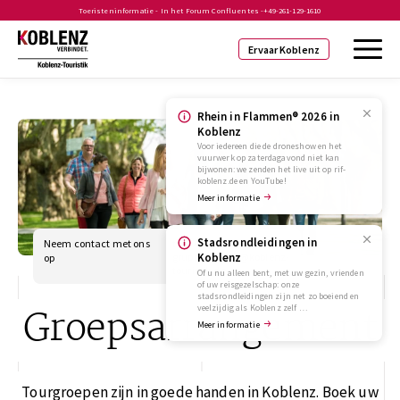
Toeristeninformatie - In het Forum Confluentes -
+49-261-129-1610
Ervaar Koblenz
Rhein in Flammen® 2026 in
Koblenz
Voor iedereen die de droneshow en het
vuurwerk op zaterdagavond niet kan
bijwonen: we zenden het live uit op rif-
koblenz.de en YouTube!
Meer informatie
Stadsrondleidingen in
Neem contact met ons
tel:+49 (0)261-30388-33
gruppenreisen@koblenz-
Koblenz
op
touristik.de
Of u nu alleen bent, met uw gezin, vrienden
of uw reisgezelschap: onze
stadsrondleidingen zijn net zo boeiend en
Groepsarrangement
veelzijdig als Koblenz zelf …
Meer informatie
Tourgroepen zijn in goede handen in Koblenz. Boek uw