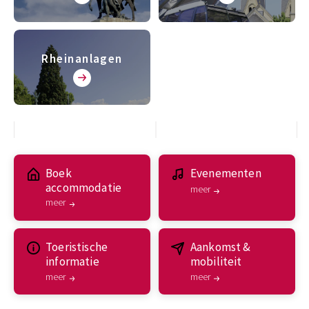
Rheinanlagen
Boek
Evenementen
accommodatie
meer
meer
Toeristische
Aankomst &
informatie
mobiliteit
meer
meer