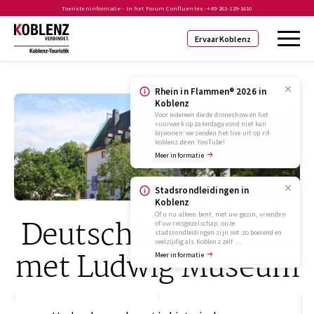
Toeristeninformatie - In het Forum Confluentes -
+49-261-129-1610
Ervaar Koblenz
Rhein in Flammen® 2026 in
Koblenz
Voor iedereen die de droneshow en het
vuurwerk op zaterdagavond niet kan
bijwonen: we zenden het live uit op rif-
koblenz.de en YouTube!
Meer informatie
Stadsrondleidingen in
Koblenz
Of u nu alleen bent, met uw gezin, vrienden
Deutschherrenhaus
of uw reisgezelschap: onze
stadsrondleidingen zijn net zo boeiend en
veelzijdig als Koblenz zelf …
met Ludwig Museum
Meer informatie