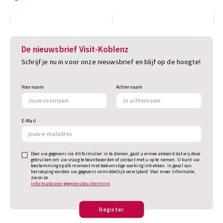
De nieuwsbrief Visit-Koblenz
Schrijf je nu in voor onze nieuwsbrief en blijf op de hoogte!
Voornaam
Achternaam
E-Mail
Door uw gegevens via dit formulier in te dienen, gaat u ermee akkoord dat wij deze
gebruiken om uw vraag te beantwoorden of contact met u op te nemen. U kunt uw
toestemming op elk moment met toekomstige werking intrekken. In geval van
herroeping worden uw gegevens onmiddellijk verwijderd. Voor meer informatie,
zie onze
Informatie over gegevensbescherming
.
Register