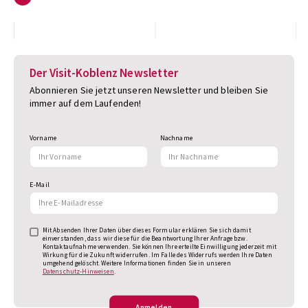
Der Visit-Koblenz Newsletter
Abonnieren Sie jetzt unseren Newsletter und bleiben Sie
immer auf dem Laufenden!
Vorname
Nachname
E-Mail
Mit Absenden Ihrer Daten über dieses Formular erklären Sie sich damit
einverstanden, dass wir diese für die Beantwortung Ihrer Anfrage bzw.
Kontaktaufnahme verwenden. Sie können Ihre erteilte Einwilligung jederzeit mit
Wirkung für die Zukunft widerrufen. Im Falle des Widerrufs werden Ihre Daten
umgehend gelöscht. Weitere Informationen finden Sie in unseren
Datenschutz-Hinweisen
.
Anmelden