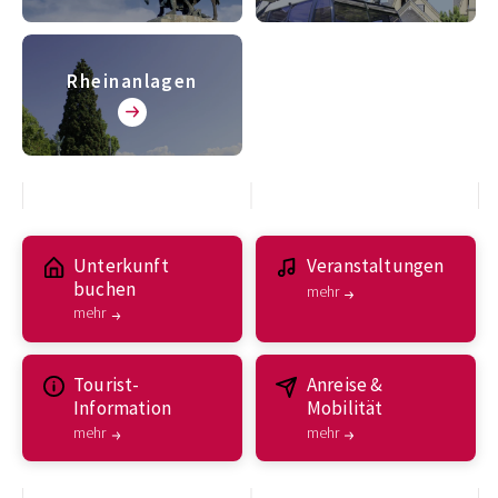
Rheinanlagen
Unterkunft
Veranstaltungen
buchen
mehr
mehr
Tourist-
Anreise &
Information
Mobilität
mehr
mehr