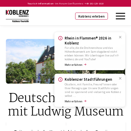
Tourist-Information
- Im Forum Confluentes -
+49-261-129-1610
Koblenz erleben
Rhein in Flammen® 2026 in
Koblenz
Für alle, die die Drohnenshow und das
Höhenfeuerwerk am Samstagabend nicht
erleben können: Wir übertragen live auf rif-
koblenz.de und YouTube!
Mehr erfahren
Koblenzer Stadtführungen
Ob allein, mit Familie, Freund*innen oder
Ihrer Reisegruppe: Unsere Stadtführungen
Deutschherrenhaus
sind so spannend und vielseitig wie Koblenz
selbst …
Mehr erfahren
mit Ludwig Museum