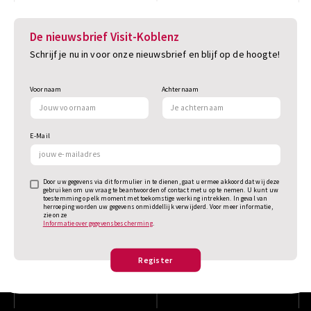
De nieuwsbrief Visit-Koblenz
Schrijf je nu in voor onze nieuwsbrief en blijf op de hoogte!
Voornaam
Achternaam
E-Mail
Door uw gegevens via dit formulier in te dienen, gaat u ermee akkoord dat wij deze
gebruiken om uw vraag te beantwoorden of contact met u op te nemen. U kunt uw
toestemming op elk moment met toekomstige werking intrekken. In geval van
herroeping worden uw gegevens onmiddellijk verwijderd. Voor meer informatie,
zie onze
Informatie over gegevensbescherming
.
Register