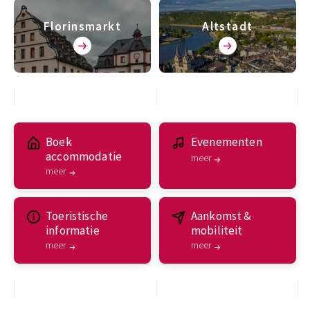
Florinsmarkt
Altstadt
Boek
Evenementen
accommodatie
meer
meer
Toeristische
Aankomst &
informatie
mobiliteit
meer
meer