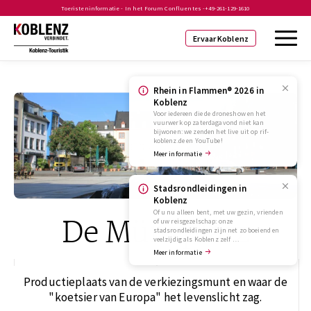
Toeristeninformatie - In het Forum Confluentes -
+49-261-129-1610
Ervaar Koblenz
Rhein in Flammen® 2026 in
Koblenz
Voor iedereen die de droneshow en het
vuurwerk op zaterdagavond niet kan
bijwonen: we zenden het live uit op rif-
koblenz.de en YouTube!
Meer informatie
Stadsrondleidingen in
Koblenz
Of u nu alleen bent, met uw gezin, vrienden
De Münzplatz
of uw reisgezelschap: onze
stadsrondleidingen zijn net zo boeiend en
veelzijdig als Koblenz zelf …
Meer informatie
Productieplaats van de verkiezingsmunt en waar de
"koetsier van Europa" het levenslicht zag.