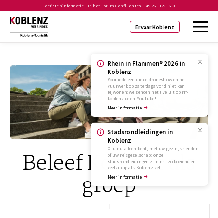
Toeristeninformatie - In het Forum Confluentes -
+49-261-129-1610
Ervaar Koblenz
Rhein in Flammen® 2026 in
Koblenz
Voor iedereen die de droneshow en het
vuurwerk op zaterdagavond niet kan
bijwonen: we zenden het live uit op rif-
koblenz.de en YouTube!
Meer informatie
Stadsrondleidingen in
Koblenz
Of u nu alleen bent, met uw gezin, vrienden
Beleef Koblenz als
of uw reisgezelschap: onze
stadsrondleidingen zijn net zo boeiend en
veelzijdig als Koblenz zelf …
groep
Meer informatie