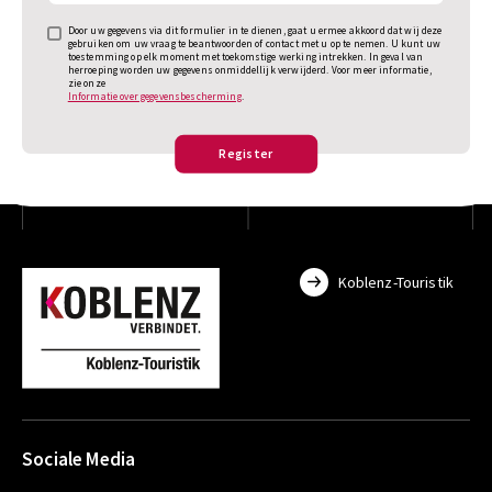
Door uw gegevens via dit formulier in te dienen, gaat u ermee akkoord dat wij deze
gebruiken om uw vraag te beantwoorden of contact met u op te nemen. U kunt uw
toestemming op elk moment met toekomstige werking intrekken. In geval van
herroeping worden uw gegevens onmiddellijk verwijderd. Voor meer informatie,
zie onze
Informatie over gegevensbescherming
.
Register
Koblenz-Touristik
Sociale Media