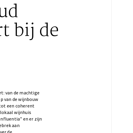
pud
t bij de
.
rt: van de machtige
ap van de wijnbouw
 tot een coherent
lokaal wijnhuis
fluentia" en er zijn
gebrek aan
ver de