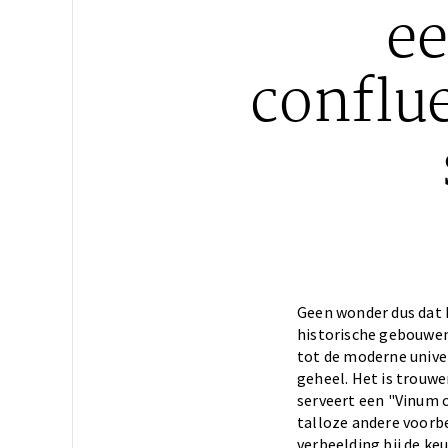
ee
conflue
Geen wonder dus dat 
historische gebouwen
tot de moderne univer
geheel. Het is trouwe
serveert een "Vinum c
talloze andere voorbe
verbeelding bij de keu