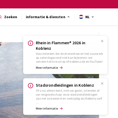
Zoeken
informatie & diensten
NL
Rhein in Flammen® 2026 in
Koblenz
Voor iedereen die de droneshow en het vuurwerk
op zaterdagavond niet kan bijwonen: we
zenden het live uit op rif-koblenz.de en YouTube!
Meer informatie
Stadsrondleidingen in Koblenz
Of u nu alleen bent, met uw gezin, vrienden of
uw reisgezelschap: onze stadsrondleidingen
zijn net zo boeiend en veelzijdig als Koblenz zelf
…
Meer informatie