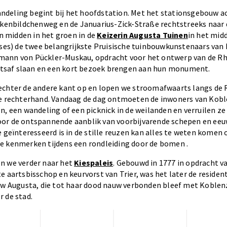
deling begint bij het hoofdstation. Met het stationsgebouw a
rkenbildchenweg en de Januarius-Zick-Straße rechtstreeks naar d
en midden in het groen in de
Keizerin Augusta Tuinen
in het mid
nses) de twee belangrijkste Pruisische tuinbouwkunstenaars van h
ann von Pückler-Muskau, opdracht voor het ontwerp van de Rhe
echtsaf slaan en een kort bezoek brengen aan hun monument.
echter de andere kant op en lopen we stroomafwaarts langs de
ze rechterhand. Vandaag de dag ontmoeten de inwoners van Kobl
n, een wandeling of een picknick in de weilanden en verruilen ze
oor de ontspannende aanblik van voorbijvarende schepen en e
 geïnteresseerd is in de stille reuzen kan alles te weten komen 
e kenmerken tijdens een rondleiding door de bomen .
n we verder naar het
Kiespaleis
. Gebouwd in 1777 in opdracht 
e aartsbisschop en keurvorst van Trier, was het later de resident
uw Augusta, die tot haar dood nauw verbonden bleef met Koblenz
 de stad.