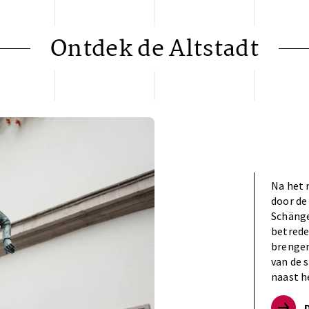
Ontdek de Altstadt
Na het 
door de
Schänge
betrede
brengen
van de 
naast he