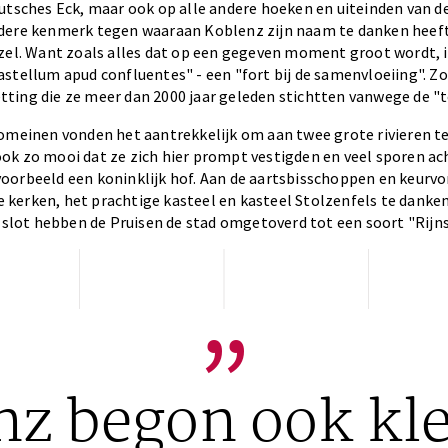
eutsches Eck, maar ook op alle andere hoeken en uiteinden van 
dere kenmerk tegen waaraan Koblenz zijn naam te danken heeft
zel. Want zoals alles dat op een gegeven moment groot wordt, i
astellum apud confluentes" - een "fort bij de samenvloeiing". 
ting die ze meer dan 2000 jaar geleden stichtten vanwege de "t
omeinen vonden het aantrekkelijk om aan twee grote rivieren te
ok zo mooi dat ze zich hier prompt vestigden en veel sporen ach
oorbeeld een koninklijk hof. Aan de aartsbisschoppen en keurvo
kerken, het prachtige kasteel en kasteel Stolzenfels te danke
t slot hebben de Pruisen de stad omgetoverd tot een soort "Rijn
„
z begon ook kle