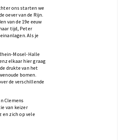
chter ons starten we
e oever van de Rijn.
den van de 19e eeuw
aar tijd, Peter
inanlagen. Als je
 Rhein-Mosel-Halle
enz elkaar hier graag
 de drukte van het
euwenoude bomen.
over de verschillende
van Clemens
ie van keizer
 en zich op vele