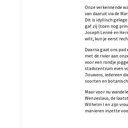
Onze verkennende wan
van daaruit via de Ma
Dit is idyllisch geleg
gaf zij (toen nog pri
Joseph Lenné en Herm
wilt, kun je eerst r
Daarna gaat ons pad 
met de rivier aan on
voor een rondje jogge
stadscentrum even v
Trouwens,
iedereen die
soorten en botanisch
Maar voor nu wandele
Wenzeslaus, de laatst
Wilhelm I en zijn vro
manieren inzette voor