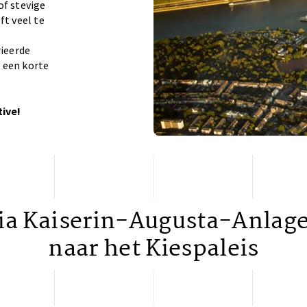
of stevige
ft veel te
rieerde
 een korte
ive!
ia Kaiserin-Augusta-Anlag
naar het Kiespaleis