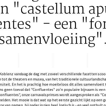
n "castellum a
ntes" - een "for
samenvloeiing"
Koblenz vandaag de dag met zoveel verschillende facetten scoo
 tot de theaters en musea, van het traditionele cultuurlandsch
siteit. En het is prachtig hoe moeiteloos dit alles samenvloeit
ns geen toeval dat "Confluentes" zo'n populaire bijnaam is: een 
onfluentes", onze carnavalsprinses wordt aangesproken als "Con
elden. Het mooie is dat wat op het eerste gezicht lijkt op een 
ze van namen, bij nader inzien heel logisch is - en veel onthult o