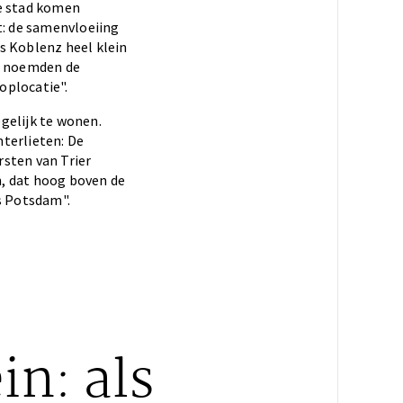
de stad komen
: de samenvloeiing
s Koblenz heel klein
Zo noemden de
oplocatie".
gelijk te wonen.
terlieten: De
rsten van Trier
n, dat hoog boven de
s Potsdam".
in: als