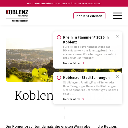
Tourist-Information
- Im Forum Confluentes -
+49-261-129-1610
Koblenz erleben
Rhein in Flammen® 2026 in
Koblenz
Für alle, die die Drohnenshow und das
Höhenfeuerwerk am Samstagabend nicht
erleben können: Wir übertragen live auf rif-
koblenz.de und YouTube!
Mehr erfahren
Koblenzer Stadtführungen
Ob allein, mit Familie, Freund*innen oder
Ihrer Reisegruppe: Unsere Stadtführungen
Koblenzer Winzer
sind so spannend und vielseitig wie Koblenz
selbst …
Mehr erfahren
Die Römer brachten damals die ersten Weinreben in die Region.