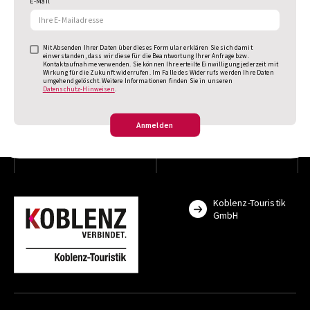
E-Mail
Mit Absenden Ihrer Daten über dieses Formular erklären Sie sich damit
einverstanden, dass wir diese für die Beantwortung Ihrer Anfrage bzw.
Kontaktaufnahme verwenden. Sie können Ihre erteilte Einwilligung jederzeit mit
Wirkung für die Zukunft widerrufen. Im Falle des Widerrufs werden Ihre Daten
umgehend gelöscht. Weitere Informationen finden Sie in unseren
Datenschutz-Hinweisen
.
Anmelden
Koblenz-Touristik
GmbH