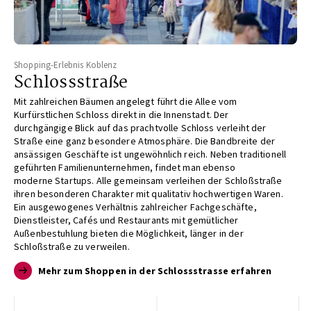
Shopping-Erlebnis Koblenz
Schlossstraße
Mit zahlreichen Bäumen angelegt führt
die Allee vom
Kurfürstlichen Schloss
direkt in die Innenstadt. Der
durchgängige
Blick auf das prachtvolle Schloss
verleiht der
Straße eine ganz besondere
Atmosphäre. Die Bandbreite der
ansässigen
Geschäfte ist ungewöhnlich reich.
Neben traditionell
geführten Familienunternehmen,
findet man ebenso
moderne
Startups. Alle gemeinsam verleihen der
Schloßstraße
ihren besonderen Charakter
mit qualitativ hochwertigen Waren.
Ein
ausgewogenes Verhältnis zahlreicher
Fachgeschäfte,
Dienstleister, Cafés und
Restaurants mit gemütlicher
Außenbestuhlung
bieten die Möglichkeit, länger in
der
Schloßstraße zu verweilen.
Mehr zum Shoppen in der Schlossstrasse erfahren