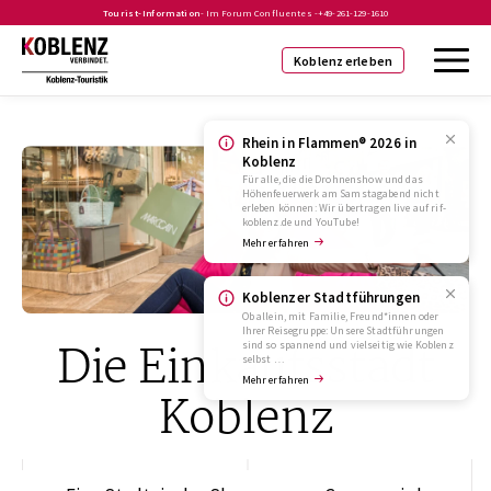
Tourist-Information
- Im Forum Confluentes -
+49-261-129-1610
Koblenz erleben
Rhein in Flammen® 2026 in
Koblenz
Für alle, die die Drohnenshow und das
Höhenfeuerwerk am Samstagabend nicht
erleben können: Wir übertragen live auf rif-
koblenz.de und YouTube!
Mehr erfahren
Koblenzer Stadtführungen
Ob allein, mit Familie, Freund*innen oder
Ihrer Reisegruppe: Unsere Stadtführungen
Die Einkaufsstadt
sind so spannend und vielseitig wie Koblenz
selbst …
Mehr erfahren
Koblenz