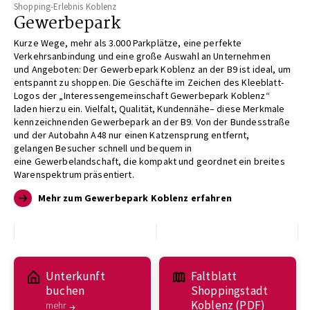
Shopping-Erlebnis Koblenz
Gewerbepark
Kurze Wege, mehr als 3.000 Parkplätze,
eine perfekte
Verkehrsanbindung und
eine große Auswahl an Unternehmen
und
Angeboten: Der Gewerbepark Koblenz
an der B9 ist ideal, um
entspannt zu
shoppen. Die Geschäfte im Zeichen des
Kleeblatt-
Logos der „Interessengemeinschaft
Gewerbepark Koblenz“
laden
hierzu ein. Vielfalt, Qualität, Kundennähe
– diese Merkmale
kennzeichnen
den Gewerbepark an der B9. Von der
Bundesstraße
und der Autobahn A48 nur
einen Katzensprung entfernt,
gelangen
Besucher schnell und bequem in
eine
Gewerbelandschaft, die kompakt und
geordnet ein breites
Warenspektrum
präsentiert.
Mehr zum Gewerbepark Koblenz erfahren
Unterkunft
Faltblatt
buchen
Shoppingstadt
Koblenz (PDF)
mehr