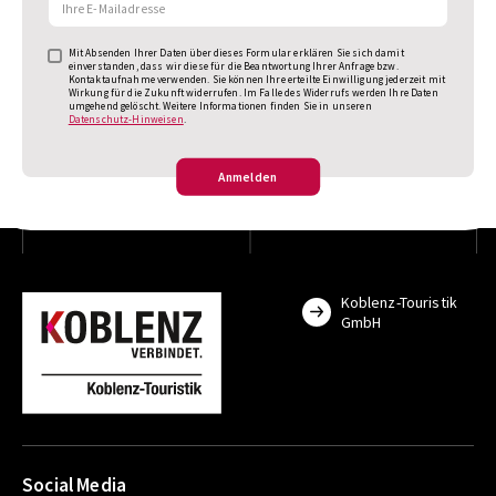
Mit Absenden Ihrer Daten über dieses Formular erklären Sie sich damit
einverstanden, dass wir diese für die Beantwortung Ihrer Anfrage bzw.
Kontaktaufnahme verwenden. Sie können Ihre erteilte Einwilligung jederzeit mit
Wirkung für die Zukunft widerrufen. Im Falle des Widerrufs werden Ihre Daten
umgehend gelöscht. Weitere Informationen finden Sie in unseren
Datenschutz-Hinweisen
.
Anmelden
Koblenz-Touristik
GmbH
Social Media