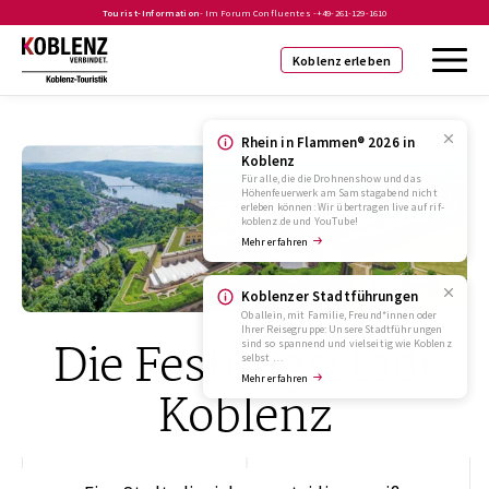
Tourist-Information
- Im Forum Confluentes -
+49-261-129-1610
Koblenz erleben
Rhein in Flammen® 2026 in
Koblenz
Für alle, die die Drohnenshow und das
Höhenfeuerwerk am Samstagabend nicht
erleben können: Wir übertragen live auf rif-
koblenz.de und YouTube!
Mehr erfahren
Koblenzer Stadtführungen
Ob allein, mit Familie, Freund*innen oder
Ihrer Reisegruppe: Unsere Stadtführungen
Die Festungsstadt
sind so spannend und vielseitig wie Koblenz
selbst …
Mehr erfahren
Koblenz