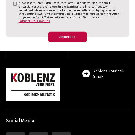
Mit Absenden Ihrer Daten über dieses Formular erklären Sie sich damit
einverstanden, dass wir diese für die Beantwortung Ihrer Anfrage bzw.
Kontaktaufnahme verwenden. Sie können Ihre erteilte Einwilligung jederzeit mit
Wirkung für die Zukunft widerrufen. Im Falle des Widerrufs werden Ihre Daten
umgehend gelöscht. Weitere Informationen finden Sie in unseren
Datenschutz-Hinweisen
.
Anmelden
Koblenz-Touristik
GmbH
Social Media