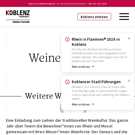
Tourist-Information
- Im Forum Confluentes -
+49-261-129-1610
Koblenz erleben
Rhein in Flammen® 2026 in
Koblenz
Für alle, die die Drohnenshow und das
Weinerlebnisse
Höhenfeuerwerk am Samstagabend nicht
erleben können: Wir übertragen live auf rif-
koblenz.de und YouTube!
Mehr erfahren
Koblenzer Stadtführungen
Ob allein, mit Familie, Freund*innen oder
Ihrer Reisegruppe: Unsere Stadtführungen
Weitere Weinerlebnisse
sind so spannend und vielseitig wie Koblenz
selbst …
Mehr erfahren
Eine Einladung zum Lieben der traditionellen Weinkultur: Das ganze
Jahr über feiern die Bewohner*innen von Rhein und Mosel
gemeinsam mit ihren Winzer*innen Weinfeste. Der Genuss und die