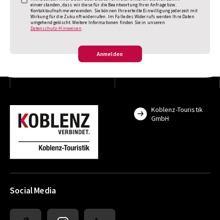
einverstanden, dass wir diese für die Beantwortung Ihrer Anfrage bzw.
Kontaktaufnahme verwenden. Sie können Ihre erteilte Einwilligung jederzeit mit
Wirkung für die Zukunft widerrufen. Im Falle des Widerrufs werden Ihre Daten
umgehend gelöscht. Weitere Informationen finden Sie in unseren
Datenschutz-Hinweisen
.
Anmelden
Koblenz-Touristik
GmbH
Social Media