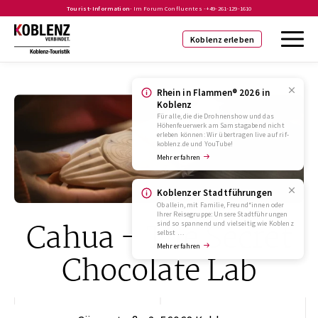
Tourist-Information
- Im Forum Confluentes -
+49-261-129-1610
Koblenz erleben
Rhein in Flammen® 2026 in
Koblenz
Für alle, die die Drohnenshow und das
Höhenfeuerwerk am Samstagabend nicht
erleben können: Wir übertragen live auf rif-
koblenz.de und YouTube!
Mehr erfahren
Koblenzer Stadtführungen
Ob allein, mit Familie, Freund*innen oder
Ihrer Reisegruppe: Unsere Stadtführungen
Cahua – The Secret
sind so spannend und vielseitig wie Koblenz
selbst …
Mehr erfahren
Chocolate Lab