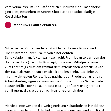
Vom Verkaufsraum und Cafébereich nur durch eine Glasscheibe
getrennt, entstehen im Secret Chocolate Lab schokoladige
Köstlichkeiten.
Mehr über Cahua erfahren
Mitten in der Koblenzer Innenstadt haben Franka Rössel und
Lucien Krempel ihren Traum von einer echten
Schokoladenmanufaktur wahr gemacht. From bean to bar (von der
Bohne zur Tafel) heißt ihr Konzept, in dessen Mittelpunkt eine
Zutat steht: „Cahua“ entstammt dem aztekischen Wort für Kakao –
der Hauptdarsteller, um den sich hier alles dreht. Aus Liebe zu
ihrem wichtigsten Rohstoff, zu nachhaltiger Produktion und fairen
Arbeitsbedingungen verwenden die Gründer für ihre Schokolade
ausschließlich Bohnen aus Costa Rica – gepflanzt und geerntet
von Bauern, die sie persönlich kennengelernt haben.
Mit viel Liebe werden die weit gereisten Kakaobohnen in Koblenz
geröstet, zu feinster Schokoladenmasse conchiert und von Hand