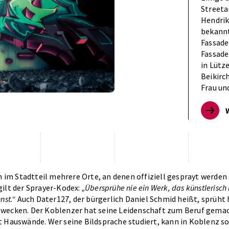
Streeta
Hendrik 
bekannt
Fassade
Fassade
in Lütz
Beikirc
Frau un
in im Stadtteil mehrere Orte, an denen offiziell gesprayt werden 
gilt der Sprayer-Kodex:
„Übersprühe nie ein Werk, das künstlerisch b
nst.“
Auch Dater127, der bürgerlich Daniel Schmid heißt, sprüht 
wecken. Der Koblenzer hat seine Leidenschaft zum Beruf gemac
t Hauswände. Wer seine Bildsprache studiert, kann in Koblenz s