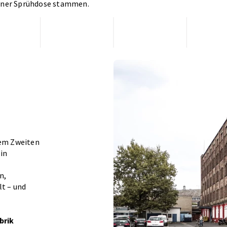
einer Sprühdose stammen.
dem Zweiten
ein
n,
lt – und
brik