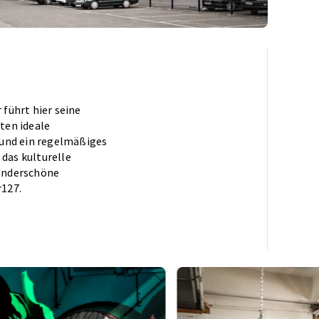
führt hier seine
ten ideale
 und ein regelmäßiges
 das kulturelle
wunderschöne
r127.