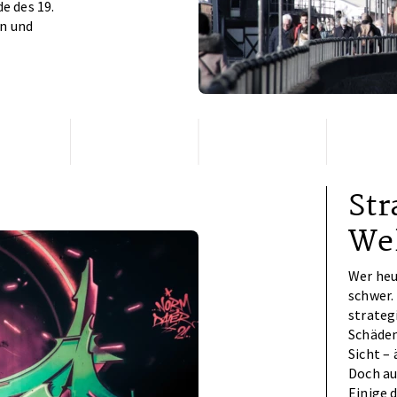
e des 19.
en und
Str
We
Wer heu
schwer.
strateg
Schäden
Sicht –
Doch au
Einige 