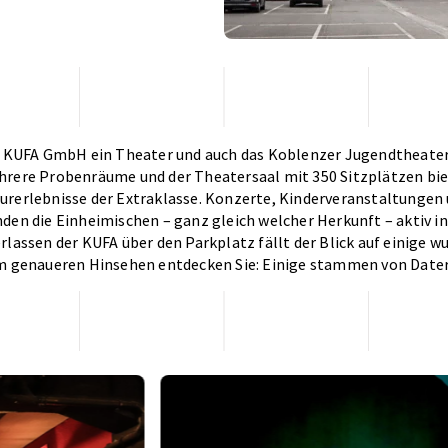
ie KUFA GmbH ein Theater und auch das Koblenzer Jugendtheater 
hrere Probenräume und der Theatersaal mit 350 Sitzplätzen bie
urerlebnisse der Extraklasse. Konzerte, Kinderveranstaltungen
den die Einheimischen – ganz gleich welcher Herkunft – aktiv in
lassen der KUFA über den Parkplatz fällt der Blick auf einige 
im genaueren Hinsehen entdecken Sie: Einige stammen von Date