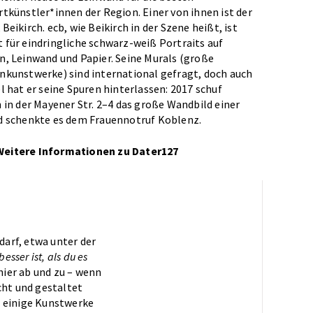
rtkünstler*innen der Region. Einer von ihnen ist der
Beikirch. ecb, wie Beikirch in der Szene heißt, ist
 für eindringliche schwarz-weiß Portraits auf
n, Leinwand und Papier. Seine Murals (große
nkunstwerke) sind international gefragt, doch auch
el hat er seine Spuren hinterlassen: 2017 schuf
h in der Mayener Str. 2–4 das große Wandbild einer
d schenkte es dem Frauennotruf Koblenz.
Weitere Informationen zu Dater127
darf, etwa unter der
esser ist, als du es
hier ab und zu – wenn
ht und gestaltet
o einige Kunstwerke