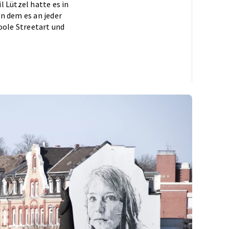
 Lützel hatte es in
in dem es an jeder
oole Streetart und