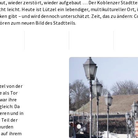
ut, wieder zerstört, wieder aufgebaut … Der Koblenzer Stadtteil
t leicht. Heute ist Lützel ein lebendiger, multikultureller Ort, 
en gibt – und wird dennoch unterschätzt. Zeit, das zu ändern: C
ören zum neuen Bild des Stadtteils.
zel von der
e als Tor
war ihre
gleich: Da
eren und in
 Teil der
wurden
 auf ihrem