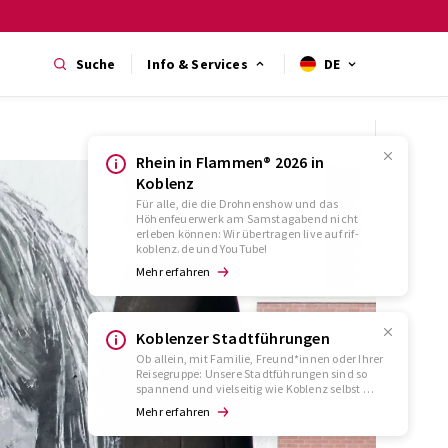
Suche
Info & Services
DE
Rhein in Flammen® 2026 in
Koblenz
Für alle, die die Drohnenshow und das
Höhenfeuerwerk am Samstagabend nicht
erleben können: Wir übertragen live auf rif-
koblenz.de und YouTube!
Mehr erfahren
Koblenzer Stadtführungen
Ob allein, mit Familie, Freund*innen oder Ihrer
Reisegruppe: Unsere Stadtführungen sind so
spannend und vielseitig wie Koblenz selbst …
Mehr erfahren