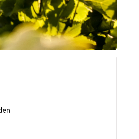
r
nden