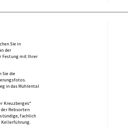
chen Sie in
an der
r Festung mit Ihrer
 Sie die
nerungsfotos.
eg in das Mühlental
er Kreuzberges“
 der Rebsorten
bstündige, fachlich
 Kellerführung.