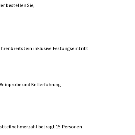
r bestellen Sie,
hrenbreitstein inklusive Festungseintritt
 Weinprobe und Kellerführung
destteilnehmerzahl beträgt 15 Personen