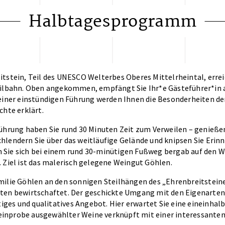
Halbtagesprogramm
tstein, Teil des UNESCO Welterbes Oberes Mittelrheintal, errei
eilbahn. Oben angekommen, empfängt Sie Ihr*e Gästeführer*in 
 einer einstündigen Führung werden Ihnen die Besonderheiten de
chte erklärt.
ührung haben Sie rund 30 Minuten Zeit zum Verweilen – genießen
hlendern Sie über das weitläufige Gelände und knipsen Sie Erin
Sie sich bei einem rund 30-minütigen Fußweg bergab auf den W
 Ziel ist das malerisch gelegene Weingut Göhlen.
milie Göhlen an den sonnigen Steilhängen des „Ehrenbreitstein
ten bewirtschaftet. Der geschickte Umgang mit den Eigenarten
ltiges und qualitatives Angebot. Hier erwartet Sie eine eineinhal
nprobe ausgewählter Weine verknüpft mit einer interessanten