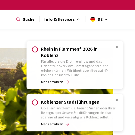
Suche
Info & Services
DE
Rhein in Flammen® 2026 in
Koblenz
Für alle, die die Drohnenshow und das
Höhenfeuerwerk am Samstagabend nicht
erleben können: Wir übertragen live auf rif-
koblenz.de und YouTube!
Mehr erfahren
Koblenzer Stadtführungen
Ob allein, mit Familie, Freund*innen oder Ihrer
Reisegruppe: Unsere Stadtführungen sind so
spannend und vielseitig wie Koblenz selbst …
Mehr erfahren