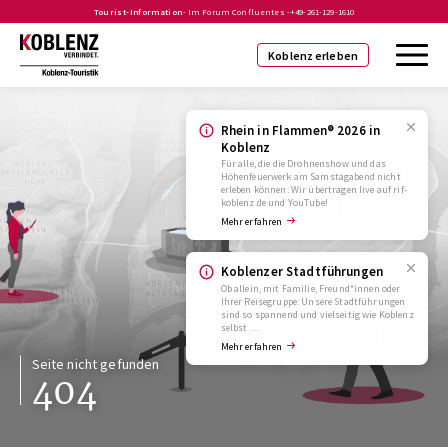
Tourist-Information
- Im Forum Confluentes -
+49-261-129-1610
Koblenz erleben
Rhein in Flammen® 2026 in
Koblenz
Für alle, die die Drohnenshow und das
Höhenfeuerwerk am Samstagabend nicht
erleben können: Wir übertragen live auf rif-
koblenz.de und YouTube!
Mehr erfahren
Koblenzer Stadtführungen
Ob allein, mit Familie, Freund*innen oder
Ihrer Reisegruppe: Unsere Stadtführungen
sind so spannend und vielseitig wie Koblenz
selbst …
Mehr erfahren
Seite nicht gefunden
404