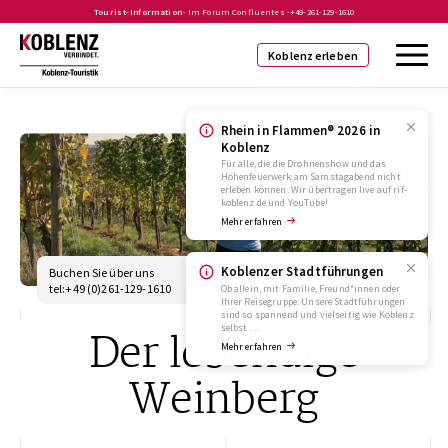
Tourist-Information
- Im Forum Confluentes -
+49-261-129-1610
Koblenz erleben
Rhein in Flammen® 2026 in
Koblenz
Für alle, die die Drohnenshow und das
Höhenfeuerwerk am Samstagabend nicht
erleben können: Wir übertragen live auf rif-
koblenz.de und YouTube!
Mehr erfahren
Koblenzer Stadtführungen
Buchen Sie über uns
info@koblenz-
touristik.de
tel:+49 (0)261-129-1610
Ob allein, mit Familie, Freund*innen oder
Ihrer Reisegruppe: Unsere Stadtführungen
sind so spannend und vielseitig wie Koblenz
selbst …
Der lebendige
Mehr erfahren
Weinberg