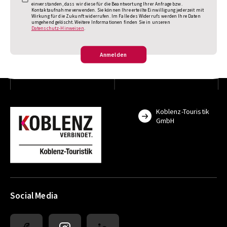
einverstanden, dass wir diese für die Beantwortung Ihrer Anfrage bzw.
Kontaktaufnahme verwenden. Sie können Ihre erteilte Einwilligung jederzeit mit
Wirkung für die Zukunft widerrufen. Im Falle des Widerrufs werden Ihre Daten
umgehend gelöscht. Weitere Informationen finden Sie in unseren
Datenschutz-Hinweisen
.
Anmelden
Koblenz-Touristik
GmbH
Social Media