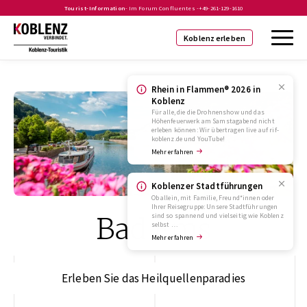
Tourist-Information
- Im Forum Confluentes -
+49-261-129-1610
Koblenz erleben
Rhein in Flammen® 2026 in
Koblenz
Für alle, die die Drohnenshow und das
Höhenfeuerwerk am Samstagabend nicht
erleben können: Wir übertragen live auf rif-
koblenz.de und YouTube!
Mehr erfahren
Koblenzer Stadtführungen
Ob allein, mit Familie, Freund*innen oder
Ihrer Reisegruppe: Unsere Stadtführungen
Bad Ems
sind so spannend und vielseitig wie Koblenz
selbst …
Mehr erfahren
Erleben Sie das Heilquellenparadies