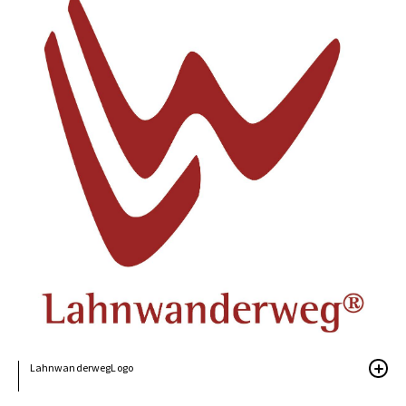
LahnwanderwegLogo