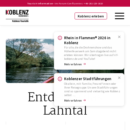
Tourist-Information
- Im Forum Confluentes -
+49-261-129-1610
Koblenz erleben
Rhein in Flammen® 2026 in
Koblenz
Für alle, die die Drohnenshow und das
Höhenfeuerwerk am Samstagabend nicht
erleben können: Wir übertragen live auf rif-
koblenz.de und YouTube!
Mehr erfahren
Koblenzer Stadtführungen
Ob allein, mit Familie, Freund*innen oder
Ihrer Reisegruppe: Unsere Stadtführungen
Entdecke das
sind so spannend und vielseitig wie Koblenz
selbst …
Mehr erfahren
Lahntal