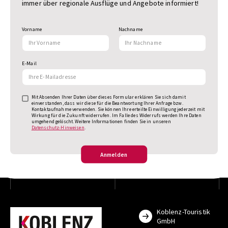
immer über regionale Ausflüge und Angebote informiert!
Vorname
Nachname
E-Mail
Mit Absenden Ihrer Daten über dieses Formular erklären Sie sich damit
einverstanden, dass wir diese für die Beantwortung Ihrer Anfrage bzw.
Kontaktaufnahme verwenden. Sie können Ihre erteilte Einwilligung jederzeit mit
Wirkung für die Zukunft widerrufen. Im Falle des Widerrufs werden Ihre Daten
umgehend gelöscht. Weitere Informationen finden Sie in unseren
Datenschutz-Hinweisen
.
Anmelden
Koblenz-Touristik
GmbH