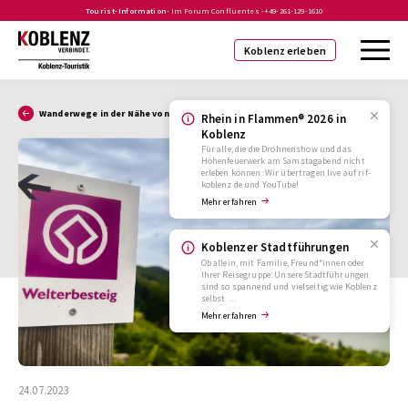
Tourist-Information
- Im Forum Confluentes -
+49-261-129-1610
Koblenz erleben
Wanderwege in der Nähe von Koblenz
Rhein in Flammen® 2026 in
Koblenz
Für alle, die die Drohnenshow und das
Höhenfeuerwerk am Samstagabend nicht
erleben können: Wir übertragen live auf rif-
koblenz.de und YouTube!
Mehr erfahren
Koblenzer Stadtführungen
Ob allein, mit Familie, Freund*innen oder
Ihrer Reisegruppe: Unsere Stadtführungen
sind so spannend und vielseitig wie Koblenz
selbst …
Mehr erfahren
24.07.2023