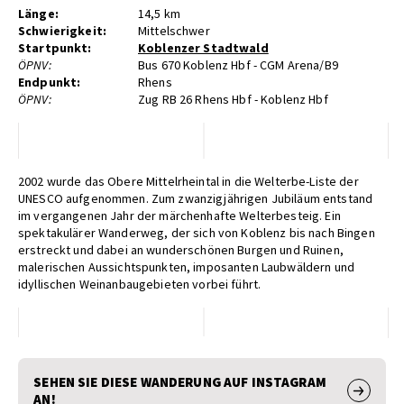
Länge:
14,5 km
Schwierigkeit:
Mittelschwer
Startpunkt:
Koblenzer Stadtwald
ÖPNV:
Bus 670 Koblenz Hbf - CGM Arena/B9
Endpunkt:
Rhens
ÖPNV:
Zug RB 26 Rhens Hbf - Koblenz Hbf
2002 wurde das Obere Mittelrheintal in die Welterbe-Liste der
UNESCO aufgenommen. Zum zwanzigjährigen Jubiläum entstand
im vergangenen Jahr der märchenhafte Welterbesteig. Ein
spektakulärer Wanderweg, der sich von Koblenz bis nach Bingen
erstreckt und dabei an wunderschönen Burgen und Ruinen,
malerischen Aussichtspunkten, imposanten Laubwäldern und
idyllischen Weinanbaugebieten vorbei führt.
SEHEN SIE DIESE WANDERUNG AUF INSTAGRAM
AN!